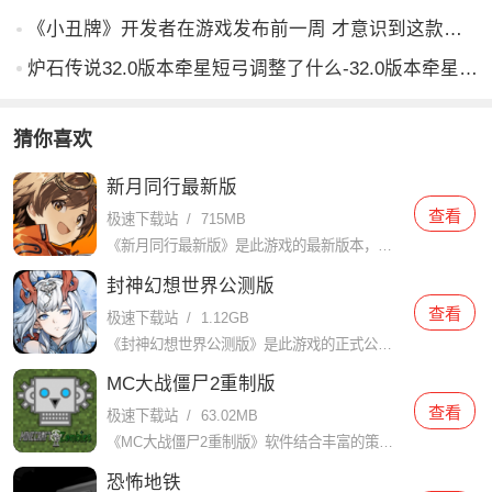
《小丑牌》开发者在游戏发布前一周 才意识到这款游戏多有趣
炉石传说32.0版本牵星短弓调整了什么-32.0版本牵星短弓调整一览
猜你喜欢
新月同行最新版
查看
极速下载站
/
715MB
《新月同行最新版》是此游戏的最新版本，让你可以玩最新的内容，游戏中玩家将扮演一个探险家，跟随新月同行，探索神秘的岛屿，解决各种谜题，收集宝藏，并与其他玩家一起合作完成任务。游戏画面精美，音效逼真，玩法
封神幻想世界公测版
查看
极速下载站
/
1.12GB
《封神幻想世界公测版》是此游戏的正式公测版，让你可以和你朋友一起玩，游戏提供了大量的主线和支线任务，玩家可以选择不同的职业和技能进行定制化培养。无论你是喜欢打怪升级，还是想参加社交活动，游戏都能满足你
MC大战僵尸2重制版
查看
极速下载站
/
63.02MB
《MC大战僵尸2重制版》软件结合丰富的策略元素和创意游戏设计，玩家将面对来自不同时间线的僵尸袭击，必须使用各种植物保卫家园。在不同的时空场景中，玩家将体验到独特的关卡设计和全新的敌人类型，让你欲罢不能
恐怖地铁