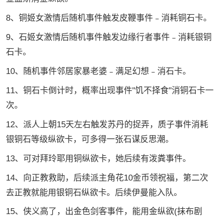
8、铜姬女激情后随机事件触发皮鞭事件﹣消耗铜石卡。
9、石姬女激情后随机事件触发边缘行者事件﹣消耗银铜
石卡。
10、随机事件邻居家暴老婆﹣满足幻想﹣消石卡。
11、铜石卡倒计时，概率出现事件"饥不择食"消铜石卡一
次。
12、派人上朝15天左右触发苏丹的捉弄，质子事件消耗
银铜石等级纵欲卡，可多得一张石谋反思潮。
13、可对拜玲耶用铜纵欲卡，她后续有泼粪事件。
14、向正教救助，后续派主角花10金币领祝福，第二次
去正教就能用银铜石纵欲卡。后续伊曼能入队。
15、侠义高了，出金色剑客事件，能用金纵欲(抹布剧