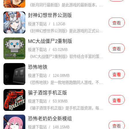
《新月同行最新版》是此游戏的最新版本，让你可以玩最新的内容，游戏中玩家将扮演一个探险家，跟随新月同行，探索神秘的岛屿，解决各种谜题，收集宝藏，并与其他玩家一起合作完成任务。游戏画面精美，音效逼真，玩法
封神幻想世界公测版
查看
极速下载站
/
1.12GB
《封神幻想世界公测版》是此游戏的正式公测版，让你可以和你朋友一起玩，游戏提供了大量的主线和支线任务，玩家可以选择不同的职业和技能进行定制化培养。无论你是喜欢打怪升级，还是想参加社交活动，游戏都能满足你
MC大战僵尸2重制版
查看
极速下载站
/
63.02MB
《MC大战僵尸2重制版》软件结合丰富的策略元素和创意游戏设计，玩家将面对来自不同时间线的僵尸袭击，必须使用各种植物保卫家园。在不同的时空场景中，玩家将体验到独特的关卡设计和全新的敌人类型，让你欲罢不能
恐怖地铁
查看
极速下载站
/
124.08MB
《恐怖地铁》是一款地铁跑酷同人游戏，不再是跑酷游戏，加入了恐怖元素，给玩家带来前所未有的不寒而栗的体验。游戏氛围异常压抑阴森，地下摆放着各种神秘阴森的物品，如废弃的手提箱、破旧的报纸、腐蚀发霉的墙壁等
骗子酒馆手机正版
查看
极速下载站
/
53.93MB
《骗子酒馆手机正版》是手机正版资源，每位玩家扮演的酒馆客人都有独特的身份和技能。游戏的基本要素之一是 “欺骗”，这也是游戏的策略之一。在有限的游戏时间内，玩家必须依靠收集到的线索和自己的直觉，巧妙地编
恐怖老奶奶全新模组
查看
极速下载站
/
148.15MB