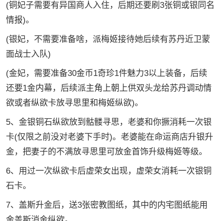
(铜妃子需要有异国商人入住，后期还要刷3张铜或银同名
情报)。
(银妃，不需要准备啥，派梅姬接待她后续有苏丹近卫蒙
面战士入队)
(金妃，需要准备30金币1奇珍1件魅力3以上装备，后续
还要1金内幕，后续派主角上朝上供双头龙给苏丹调动情
欲或者纵欲卡放寻思里和梅姬纵欲)。
5、金银铜石纵欲放到骷髅寻思，老婆和你撅消耗一次银
卡(仅限之前没对老婆下手时)。老婆能在命运商店升银升
金，把妻子的不满放寻思里可放金首饰升级梅姬等级。
6、用过一次纵欲卡后虚荣女出现，虚荣女消耗一次银铜
石卡。
7、盖斯升金后，送3张密教图纸，其中的内宅图纸能用
金盖斯消金纵欲。