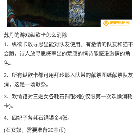
苏丹的游戏纵欲卡怎么消除
1、纵欲卡放寻思里能对队友使用。有激情的队友和猫不
会跑，诗人放寻思概率出的荒唐的情诗能撅没激情的角
色。
2、所有纵欲卡都可用拜玲耶入队带的献祭图纸献祭队友
消，这是一场献祭。
3、欢愉馆对三姬女各耗石铜银3张(仅限第一次欢愉消耗
卡)。
4、四妃子各耗石铜银金4张。
(石女奴，需要准备20金币)