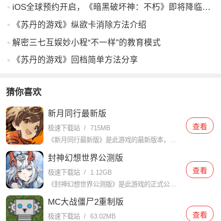
iOS全球预约开启，《暗黑破坏神：不朽》即将降临中国
《苏丹的游戏》纵欲卡消除方法介绍
解密三七互娱妙小程“不一样”的教育模式
《苏丹的游戏》回档简单方法分享
猜你喜欢
新月同行最新版
查看
极速下载站
/
715MB
《新月同行最新版》是此游戏的最新版本，让你可以玩最新的内容，游戏中玩家将扮演一个探险家，跟随新月同行，探索神秘的岛屿，解决各种谜题，收集宝藏，并与其他玩家一起合作完成任务。游戏画面精美，音效逼真，玩法
封神幻想世界公测版
查看
极速下载站
/
1.12GB
《封神幻想世界公测版》是此游戏的正式公测版，让你可以和你朋友一起玩，游戏提供了大量的主线和支线任务，玩家可以选择不同的职业和技能进行定制化培养。无论你是喜欢打怪升级，还是想参加社交活动，游戏都能满足你
MC大战僵尸2重制版
查看
极速下载站
/
63.02MB