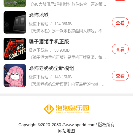
《MC大战僵尸2重制版》软件结合丰富的策略元素和创意游戏设计，玩家将面对来自不同时间线的僵尸袭击，必须使用各种植物保卫家园。在不同的时空场景中，玩家将体验到独特的关卡设计和全新的敌人类型，让你欲罢不能
恐怖地铁
查看
极速下载站
/
124.08MB
《恐怖地铁》是一款地铁跑酷同人游戏，不再是跑酷游戏，加入了恐怖元素，给玩家带来前所未有的不寒而栗的体验。游戏氛围异常压抑阴森，地下摆放着各种神秘阴森的物品，如废弃的手提箱、破旧的报纸、腐蚀发霉的墙壁等
骗子酒馆手机正版
查看
极速下载站
/
53.93MB
《骗子酒馆手机正版》是手机正版资源，每位玩家扮演的酒馆客人都有独特的身份和技能。游戏的基本要素之一是 “欺骗”，这也是游戏的策略之一。在有限的游戏时间内，玩家必须依靠收集到的线索和自己的直觉，巧妙地编
恐怖老奶奶全新模组
查看
极速下载站
/
148.15MB
《恐怖老奶奶全新模组》内置最新的mod，让你可以玩到更多的内容，经典的益智探索模式搭配高品质的游戏氛围，玩家可以尽情享受精彩的益智冒险生存模拟打造的美妙体验。游戏提供了丰富有趣的元素，搭配精彩的便携解
Copyright ©2020-2030 //www.ppddd.com/ 版权所有
网站地图